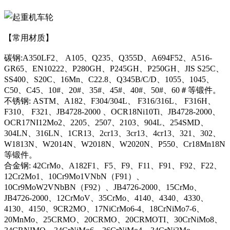
【常用材质】
碳钢:A350LF2、 A105、Q235、Q355D、A694F52、A516-
GR65、EN10222、P280GH、P245GH、P250GH、JIS S25C、
SS400、S20C、16Mn、C22.8、Q345B/C/D、1055、1045、
C50、C45、10#、20#、35#、45#、40#、50#、60＃等锻件。
不锈钢: ASTM、A182、F304/304L、 F316/316L、 F316H、
F310、 F321、JB4728-2000 、OCR18Ni10Ti、JB4728-2000、
OCR17NI12Mo2、2205、2507、2103、904L、254SMD、
304LN、316LN、1CR13、2cr13、3cr13、4cr13、321、302、
W1813N、W2014N、W2018N、W2020N、P550、Cr18Mn18N
等锻件。
合金钢: 42CrMo、A182F1、F5、F9、F11、F91、F92、F22、
12Cr2Mo1、10Cr9Mo1VNbN（F91）、
10Cr9MoW2VNbBN（F92）、JB4726-2000、15CrMo、
JB4726-2000、12CrMoV、35CrMo、4140、4340、4330、
4130、4150、9CR2MO、17NiCrMo6-4、18CrNiMo7-6、
20MnMo、25CRMO、20CRMO、20CRMOTI、30CrNiMo8、