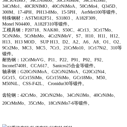
34CRNIMO、34CrNiMo6、36CrNiMo4、34CrNi3Mo、
34CrMo1、40CRNIMO、40CrNiMoA、50CrMo4、Q345D、
300M、17-4PH、PH13-8Mo、15-5PH、 AerMet100等锻件。
特殊钢材：ASTM182F51、S31803 、A182F309、
Monel N04400、A182F310等锻件。
工模具钢：P20718、NAK80、S50C、4Cr13、3Cr17Mo、
5CrNiMo、5CrMnMo、4Cr2NiMoV、S7、H10、H11、H12、
H13、H13 MOD、 SUP H13、D2、A2、A6、A8、O1、O2、
9Cr2Mo、MC3、MC5、7Cr3、21CrMo10、1Cr17Ni2、310等
锻件。
耐热钢：12CrlMoVG、P11、P22、P91、P92、F92、
InconeI740H、CCA617、 Sanicro25合金等锻件。
轴承钢：G20CrNiMoA、G2CrNi2MoA、G20Cr2Ni4、
GCr15、GCr15SiMn、GCr15SiMo、GCr18Mo、M50、
M50NiL、CSS-F42L、 Cronidur30等锻件。
齿轮钢：42CrMo、20CrNi2Mo、34CrNi3Mo、40CrNiMo、
20CrMnMo、35CrMo、18CrNiMo7-6等锻件。