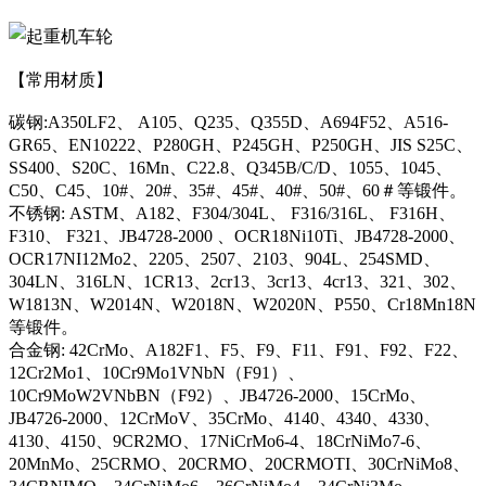
【常用材质】
碳钢:A350LF2、 A105、Q235、Q355D、A694F52、A516-
GR65、EN10222、P280GH、P245GH、P250GH、JIS S25C、
SS400、S20C、16Mn、C22.8、Q345B/C/D、1055、1045、
C50、C45、10#、20#、35#、45#、40#、50#、60＃等锻件。
不锈钢: ASTM、A182、F304/304L、 F316/316L、 F316H、
F310、 F321、JB4728-2000 、OCR18Ni10Ti、JB4728-2000、
OCR17NI12Mo2、2205、2507、2103、904L、254SMD、
304LN、316LN、1CR13、2cr13、3cr13、4cr13、321、302、
W1813N、W2014N、W2018N、W2020N、P550、Cr18Mn18N
等锻件。
合金钢: 42CrMo、A182F1、F5、F9、F11、F91、F92、F22、
12Cr2Mo1、10Cr9Mo1VNbN（F91）、
10Cr9MoW2VNbBN（F92）、JB4726-2000、15CrMo、
JB4726-2000、12CrMoV、35CrMo、4140、4340、4330、
4130、4150、9CR2MO、17NiCrMo6-4、18CrNiMo7-6、
20MnMo、25CRMO、20CRMO、20CRMOTI、30CrNiMo8、