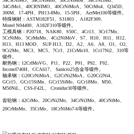
34CRNIMO、34CrNiMo6、36CrNiMo4、34CrNi3Mo、
34CrMo1、40CRNIMO、40CrNiMoA、50CrMo4、Q345D、
300M、17-4PH、PH13-8Mo、15-5PH、 AerMet100等锻件。
特殊钢材：ASTM182F51、S31803 、A182F309、
Monel N04400、A182F310等锻件。
工模具钢：P20718、NAK80、S50C、4Cr13、3Cr17Mo、
5CrNiMo、5CrMnMo、4Cr2NiMoV、S7、H10、H11、H12、
H13、H13 MOD、 SUP H13、D2、A2、A6、A8、O1、O2、
9Cr2Mo、MC3、MC5、7Cr3、21CrMo10、1Cr17Ni2、310等
锻件。
耐热钢：12CrlMoVG、P11、P22、P91、P92、F92、
InconeI740H、CCA617、 Sanicro25合金等锻件。
轴承钢：G20CrNiMoA、G2CrNi2MoA、G20Cr2Ni4、
GCr15、GCr15SiMn、GCr15SiMo、GCr18Mo、M50、
M50NiL、CSS-F42L、 Cronidur30等锻件。
齿轮钢：42CrMo、20CrNi2Mo、34CrNi3Mo、40CrNiMo、
20CrMnMo、35CrMo、18CrNiMo7-6等锻件。