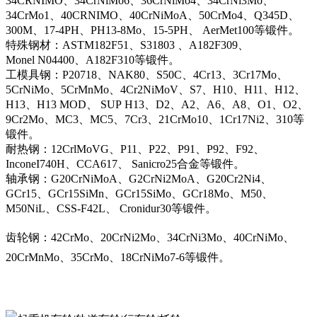
34CRNIMO、34CrNiMo6、36CrNiMo4、34CrNi3Mo、
34CrMo1、40CRNIMO、40CrNiMoA、50CrMo4、Q345D、
300M、17-4PH、PH13-8Mo、15-5PH、 AerMet100等锻件。
特殊钢材：ASTM182F51、S31803 、A182F309、
Monel N04400、A182F310等锻件。
工模具钢：P20718、NAK80、S50C、4Cr13、3Cr17Mo、
5CrNiMo、5CrMnMo、4Cr2NiMoV、S7、H10、H11、H12、
H13、H13 MOD、 SUP H13、D2、A2、A6、A8、O1、O2、
9Cr2Mo、MC3、MC5、7Cr3、21CrMo10、1Cr17Ni2、310等
锻件。
耐热钢：12CrlMoVG、P11、P22、P91、P92、F92、
InconeI740H、CCA617、 Sanicro25合金等锻件。
轴承钢：G20CrNiMoA、G2CrNi2MoA、G20Cr2Ni4、
GCr15、GCr15SiMn、GCr15SiMo、GCr18Mo、M50、
M50NiL、CSS-F42L、 Cronidur30等锻件。
齿轮钢：42CrMo、20CrNi2Mo、34CrNi3Mo、40CrNiMo、
20CrMnMo、35CrMo、18CrNiMo7-6等锻件。