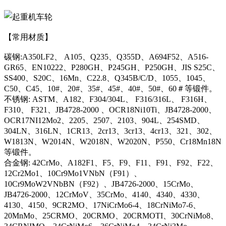
【常用材质】
碳钢:A350LF2、 A105、Q235、Q355D、A694F52、A516-
GR65、EN10222、P280GH、P245GH、P250GH、JIS S25C、
SS400、S20C、16Mn、C22.8、Q345B/C/D、1055、1045、
C50、C45、10#、20#、35#、45#、40#、50#、60＃等锻件。
不锈钢: ASTM、A182、F304/304L、 F316/316L、 F316H、
F310、 F321、JB4728-2000 、OCR18Ni10Ti、JB4728-2000、
OCR17NI12Mo2、2205、2507、2103、904L、254SMD、
304LN、316LN、1CR13、2cr13、3cr13、4cr13、321、302、
W1813N、W2014N、W2018N、W2020N、P550、Cr18Mn18N
等锻件。
合金钢: 42CrMo、A182F1、F5、F9、F11、F91、F92、F22、
12Cr2Mo1、10Cr9Mo1VNbN（F91）、
10Cr9MoW2VNbBN（F92）、JB4726-2000、15CrMo、
JB4726-2000、12CrMoV、35CrMo、4140、4340、4330、
4130、4150、9CR2MO、17NiCrMo6-4、18CrNiMo7-6、
20MnMo、25CRMO、20CRMO、20CRMOTI、30CrNiMo8、