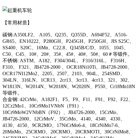
【常用材质】
碳钢:A350LF2、 A105、Q235、Q355D、A694F52、A516-
GR65、EN10222、P280GH、P245GH、P250GH、JIS S25C、
SS400、S20C、16Mn、C22.8、Q345B/C/D、1055、1045、
C50、C45、10#、20#、35#、45#、40#、50#、60＃等锻件。
不锈钢: ASTM、A182、F304/304L、 F316/316L、 F316H、
F310、 F321、JB4728-2000 、OCR18Ni10Ti、JB4728-2000、
OCR17NI12Mo2、2205、2507、2103、904L、254SMD、
304LN、316LN、1CR13、2cr13、3cr13、4cr13、321、302、
W1813N、W2014N、W2018N、W2020N、P550、Cr18Mn18N
等锻件。
合金钢: 42CrMo、A182F1、F5、F9、F11、F91、F92、F22、
12Cr2Mo1、10Cr9Mo1VNbN（F91）、
10Cr9MoW2VNbBN（F92）、JB4726-2000、15CrMo、
JB4726-2000、12CrMoV、35CrMo、4140、4340、4330、
4130、4150、9CR2MO、17NiCrMo6-4、18CrNiMo7-6、
20MnMo、25CRMO、20CRMO、20CRMOTI、30CrNiMo8、