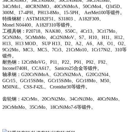
34CRNIMO、34CrNiMo6、36CrNiMo4、34CrNi3Mo、
34CrMo1、40CRNIMO、40CrNiMoA、50CrMo4、Q345D、
300M、17-4PH、PH13-8Mo、15-5PH、 AerMet100等锻件。
特殊钢材：ASTM182F51、S31803 、A182F309、
Monel N04400、A182F310等锻件。
工模具钢：P20718、NAK80、S50C、4Cr13、3Cr17Mo、
5CrNiMo、5CrMnMo、4Cr2NiMoV、S7、H10、H11、H12、
H13、H13 MOD、 SUP H13、D2、A2、A6、A8、O1、O2、
9Cr2Mo、MC3、MC5、7Cr3、21CrMo10、1Cr17Ni2、310等
锻件。
耐热钢：12CrlMoVG、P11、P22、P91、P92、F92、
InconeI740H、CCA617、 Sanicro25合金等锻件。
轴承钢：G20CrNiMoA、G2CrNi2MoA、G20Cr2Ni4、
GCr15、GCr15SiMn、GCr15SiMo、GCr18Mo、M50、
M50NiL、CSS-F42L、 Cronidur30等锻件。
齿轮钢：42CrMo、20CrNi2Mo、34CrNi3Mo、40CrNiMo、
20CrMnMo、35CrMo、18CrNiMo7-6等锻件。