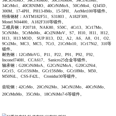
34CRNIMO、34CrNiMo6、36CrNiMo4、34CrNi3Mo、
34CrMo1、40CRNIMO、40CrNiMoA、50CrMo4、Q345D、
300M、17-4PH、PH13-8Mo、15-5PH、 AerMet100等锻件。
特殊钢材：ASTM182F51、S31803 、A182F309、
Monel N04400、A182F310等锻件。
工模具钢：P20718、NAK80、S50C、4Cr13、3Cr17Mo、
5CrNiMo、5CrMnMo、4Cr2NiMoV、S7、H10、H11、H12、
H13、H13 MOD、 SUP H13、D2、A2、A6、A8、O1、O2、
9Cr2Mo、MC3、MC5、7Cr3、21CrMo10、1Cr17Ni2、310等
锻件。
耐热钢：12CrlMoVG、P11、P22、P91、P92、F92、
InconeI740H、CCA617、 Sanicro25合金等锻件。
轴承钢：G20CrNiMoA、G2CrNi2MoA、G20Cr2Ni4、
GCr15、GCr15SiMn、GCr15SiMo、GCr18Mo、M50、
M50NiL、CSS-F42L、 Cronidur30等锻件。
齿轮钢：42CrMo、20CrNi2Mo、34CrNi3Mo、40CrNiMo、
20CrMnMo、35CrMo、18CrNiMo7-6等锻件。