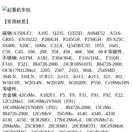
【常用材质】
碳钢:A350LF2、 A105、Q235、Q355D、A694F52、A516-
GR65、EN10222、P280GH、P245GH、P250GH、JIS S25C、
SS400、S20C、16Mn、C22.8、Q345B/C/D、1055、1045、
C50、C45、10#、20#、35#、45#、40#、50#、60＃等锻件。
不锈钢: ASTM、A182、F304/304L、 F316/316L、 F316H、
F310、 F321、JB4728-2000 、OCR18Ni10Ti、JB4728-2000、
OCR17NI12Mo2、2205、2507、2103、904L、254SMD、
304LN、316LN、1CR13、2cr13、3cr13、4cr13、321、302、
W1813N、W2014N、W2018N、W2020N、P550、Cr18Mn18N
等锻件。
合金钢: 42CrMo、A182F1、F5、F9、F11、F91、F92、F22、
12Cr2Mo1、10Cr9Mo1VNbN（F91）、
10Cr9MoW2VNbBN（F92）、JB4726-2000、15CrMo、
JB4726-2000、12CrMoV、35CrMo、4140、4340、4330、
4130、4150、9CR2MO、17NiCrMo6-4、18CrNiMo7-6、
20MnMo、25CRMO、20CRMO、20CRMOTI、30CrNiMo8、