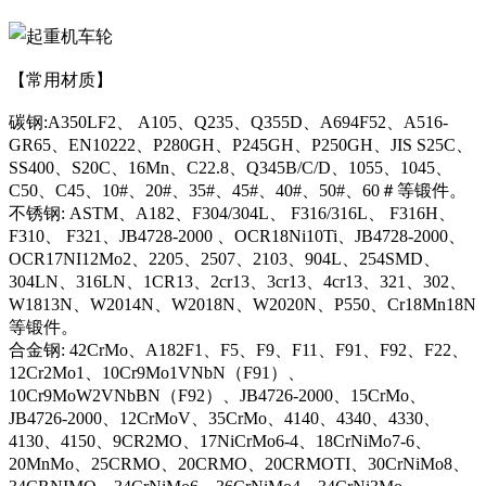
【常用材质】
碳钢:A350LF2、 A105、Q235、Q355D、A694F52、A516-
GR65、EN10222、P280GH、P245GH、P250GH、JIS S25C、
SS400、S20C、16Mn、C22.8、Q345B/C/D、1055、1045、
C50、C45、10#、20#、35#、45#、40#、50#、60＃等锻件。
不锈钢: ASTM、A182、F304/304L、 F316/316L、 F316H、
F310、 F321、JB4728-2000 、OCR18Ni10Ti、JB4728-2000、
OCR17NI12Mo2、2205、2507、2103、904L、254SMD、
304LN、316LN、1CR13、2cr13、3cr13、4cr13、321、302、
W1813N、W2014N、W2018N、W2020N、P550、Cr18Mn18N
等锻件。
合金钢: 42CrMo、A182F1、F5、F9、F11、F91、F92、F22、
12Cr2Mo1、10Cr9Mo1VNbN（F91）、
10Cr9MoW2VNbBN（F92）、JB4726-2000、15CrMo、
JB4726-2000、12CrMoV、35CrMo、4140、4340、4330、
4130、4150、9CR2MO、17NiCrMo6-4、18CrNiMo7-6、
20MnMo、25CRMO、20CRMO、20CRMOTI、30CrNiMo8、