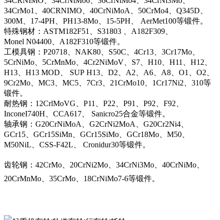
34CRNIMO、34CrNiMo6、36CrNiMo4、34CrNi3Mo、
34CrMo1、40CRNIMO、40CrNiMoA、50CrMo4、Q345D、
300M、17-4PH、PH13-8Mo、15-5PH、 AerMet100等锻件。
特殊钢材：ASTM182F51、S31803 、A182F309、
Monel N04400、A182F310等锻件。
工模具钢：P20718、NAK80、S50C、4Cr13、3Cr17Mo、
5CrNiMo、5CrMnMo、4Cr2NiMoV、S7、H10、H11、H12、
H13、H13 MOD、 SUP H13、D2、A2、A6、A8、O1、O2、
9Cr2Mo、MC3、MC5、7Cr3、21CrMo10、1Cr17Ni2、310等
锻件。
耐热钢：12CrlMoVG、P11、P22、P91、P92、F92、
InconeI740H、CCA617、 Sanicro25合金等锻件。
轴承钢：G20CrNiMoA、G2CrNi2MoA、G20Cr2Ni4、
GCr15、GCr15SiMn、GCr15SiMo、GCr18Mo、M50、
M50NiL、CSS-F42L、 Cronidur30等锻件。
齿轮钢：42CrMo、20CrNi2Mo、34CrNi3Mo、40CrNiMo、
20CrMnMo、35CrMo、18CrNiMo7-6等锻件。