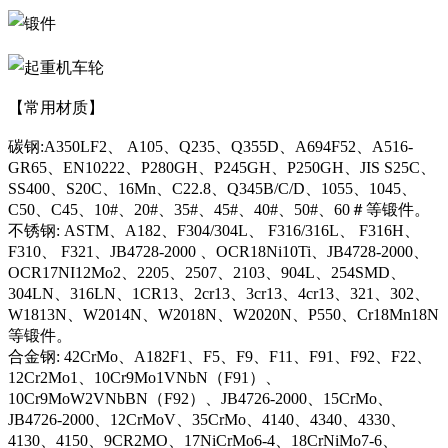
【常用材质】
碳钢:A350LF2、 A105、Q235、Q355D、A694F52、A516-
GR65、EN10222、P280GH、P245GH、P250GH、JIS S25C、
SS400、S20C、16Mn、C22.8、Q345B/C/D、1055、1045、
C50、C45、10#、20#、35#、45#、40#、50#、60＃等锻件。
不锈钢: ASTM、A182、F304/304L、 F316/316L、 F316H、
F310、 F321、JB4728-2000 、OCR18Ni10Ti、JB4728-2000、
OCR17NI12Mo2、2205、2507、2103、904L、254SMD、
304LN、316LN、1CR13、2cr13、3cr13、4cr13、321、302、
W1813N、W2014N、W2018N、W2020N、P550、Cr18Mn18N
等锻件。
合金钢: 42CrMo、A182F1、F5、F9、F11、F91、F92、F22、
12Cr2Mo1、10Cr9Mo1VNbN（F91）、
10Cr9MoW2VNbBN（F92）、JB4726-2000、15CrMo、
JB4726-2000、12CrMoV、35CrMo、4140、4340、4330、
4130、4150、9CR2MO、17NiCrMo6-4、18CrNiMo7-6、