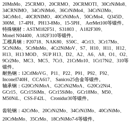
20MnMo、25CRMO、20CRMO、20CRMOTI、30CrNiMo8、
34CRNIMO、34CrNiMo6、36CrNiMo4、34CrNi3Mo、
34CrMo1、40CRNIMO、40CrNiMoA、50CrMo4、Q345D、
300M、17-4PH、PH13-8Mo、15-5PH、 AerMet100等锻件。
特殊钢材：ASTM182F51、S31803 、A182F309、
Monel N04400、A182F310等锻件。
工模具钢：P20718、NAK80、S50C、4Cr13、3Cr17Mo、
5CrNiMo、5CrMnMo、4Cr2NiMoV、S7、H10、H11、H12、
H13、H13 MOD、 SUP H13、D2、A2、A6、A8、O1、O2、
9Cr2Mo、MC3、MC5、7Cr3、21CrMo10、1Cr17Ni2、310等
锻件。
耐热钢：12CrlMoVG、P11、P22、P91、P92、F92、
InconeI740H、CCA617、 Sanicro25合金等锻件。
轴承钢：G20CrNiMoA、G2CrNi2MoA、G20Cr2Ni4、
GCr15、GCr15SiMn、GCr15SiMo、GCr18Mo、M50、
M50NiL、CSS-F42L、 Cronidur30等锻件。
齿轮钢：42CrMo、20CrNi2Mo、34CrNi3Mo、40CrNiMo、
20CrMnMo、35CrMo、18CrNiMo7-6等锻件。