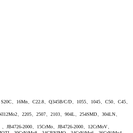
、S20C、16Mn、C22.8、Q345B/C/D、1055、1045、C50、C45、
17NI12Mo2、2205、2507、2103、904L、254SMD、304LN、
B4726-2000、15CrMo、JB4726-2000、12CrMoV、
OTI、30CrNiMo8、34CRNIMO、34CrNiMo6、36CrNiMo4、