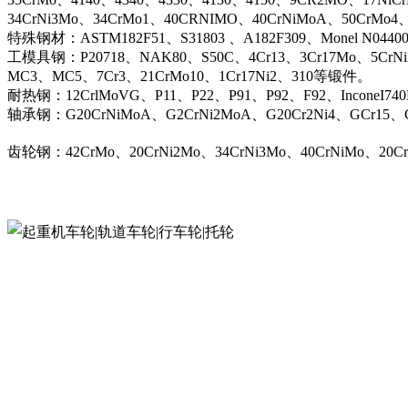
34CrNi3Mo、34CrMo1、40CRNIMO、40CrNiMoA、50CrMo4
特殊钢材：ASTM182F51、S31803 、A182F309、Monel N044
工模具钢：P20718、NAK80、S50C、4Cr13、3Cr17Mo、5CrN
MC3、MC5、7Cr3、21CrMo10、1Cr17Ni2、310等锻件。
耐热钢：12CrlMoVG、P11、P22、P91、P92、F92、InconeI74
轴承钢：G20CrNiMoA、G2CrNi2MoA、G20Cr2Ni4、GCr15、G
齿轮钢：42CrMo、20CrNi2Mo、34CrNi3Mo、40CrNiMo、20C