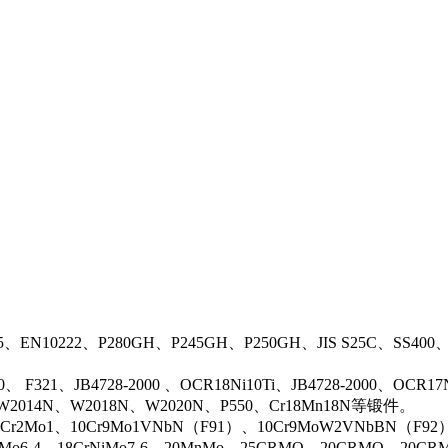
5、EN10222、P280GH、P245GH、P250GH、JIS S25C、SS400
0、 F321、JB4728-2000 、OCR18Ni10Ti、JB4728-2000、OCR
N、W2014N、W2018N、W2020N、P550、Cr18Mn18N等锻件。
r2Mo1、10Cr9Mo1VNbN（F91）、10Cr9MoW2VNbBN（F92）、J
rMo6-4、18CrNiMo7-6、20MnMo、25CRMO、20CRMO、20CRM