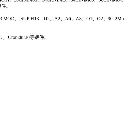
等锻件。
13 MOD、 SUP H13、D2、A2、A6、A8、O1、O2、9Cr2Mo、
L、 Cronidur30等锻件。