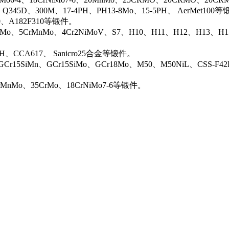
、Q345D、300M、17-4PH、PH13-8Mo、15-5PH、 AerMet100
00、A182F310等锻件。
iMo、5CrMnMo、4Cr2NiMoV、S7、H10、H11、H12、H13、H
0H、CCA617、 Sanicro25合金等锻件。
Cr15SiMn、GCr15SiMo、GCr18Mo、M50、M50NiL、CSS-F42
rMnMo、35CrMo、18CrNiMo7-6等锻件。