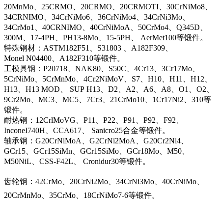
20MnMo、25CRMO、20CRMO、20CRMOTI、30CrNiMo8、
34CRNIMO、34CrNiMo6、36CrNiMo4、34CrNi3Mo、
34CrMo1、40CRNIMO、40CrNiMoA、50CrMo4、Q345D、
300M、17-4PH、PH13-8Mo、15-5PH、 AerMet100等锻件。
特殊钢材：ASTM182F51、S31803 、A182F309、
Monel N04400、A182F310等锻件。
工模具钢：P20718、NAK80、S50C、4Cr13、3Cr17Mo、
5CrNiMo、5CrMnMo、4Cr2NiMoV、S7、H10、H11、H12、
H13、H13 MOD、 SUP H13、D2、A2、A6、A8、O1、O2、
9Cr2Mo、MC3、MC5、7Cr3、21CrMo10、1Cr17Ni2、310等
锻件。
耐热钢：12CrlMoVG、P11、P22、P91、P92、F92、
InconeI740H、CCA617、 Sanicro25合金等锻件。
轴承钢：G20CrNiMoA、G2CrNi2MoA、G20Cr2Ni4、
GCr15、GCr15SiMn、GCr15SiMo、GCr18Mo、M50、
M50NiL、CSS-F42L、 Cronidur30等锻件。
齿轮钢：42CrMo、20CrNi2Mo、34CrNi3Mo、40CrNiMo、
20CrMnMo、35CrMo、18CrNiMo7-6等锻件。