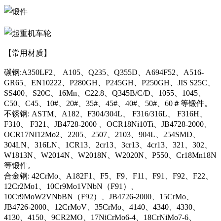
【常用材质】
碳钢:A350LF2、 A105、Q235、Q355D、A694F52、A516-
GR65、EN10222、P280GH、P245GH、P250GH、JIS S25C、
SS400、S20C、16Mn、C22.8、Q345B/C/D、1055、1045、
C50、C45、10#、20#、35#、45#、40#、50#、60＃等锻件。
不锈钢: ASTM、A182、F304/304L、 F316/316L、 F316H、
F310、 F321、JB4728-2000 、OCR18Ni10Ti、JB4728-2000、
OCR17NI12Mo2、2205、2507、2103、904L、254SMD、
304LN、316LN、1CR13、2cr13、3cr13、4cr13、321、302、
W1813N、W2014N、W2018N、W2020N、P550、Cr18Mn18N
等锻件。
合金钢: 42CrMo、A182F1、F5、F9、F11、F91、F92、F22、
12Cr2Mo1、10Cr9Mo1VNbN（F91）、
10Cr9MoW2VNbBN（F92）、JB4726-2000、15CrMo、
JB4726-2000、12CrMoV、35CrMo、4140、4340、4330、
4130、4150、9CR2MO、17NiCrMo6-4、18CrNiMo7-6、