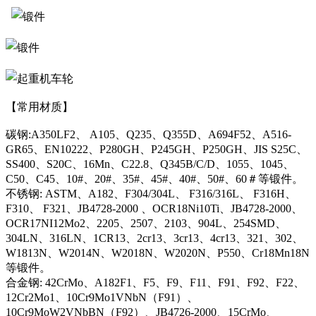
【常用材质】
碳钢:A350LF2、 A105、Q235、Q355D、A694F52、A516-
GR65、EN10222、P280GH、P245GH、P250GH、JIS S25C、
SS400、S20C、16Mn、C22.8、Q345B/C/D、1055、1045、
C50、C45、10#、20#、35#、45#、40#、50#、60＃等锻件。
不锈钢: ASTM、A182、F304/304L、 F316/316L、 F316H、
F310、 F321、JB4728-2000 、OCR18Ni10Ti、JB4728-2000、
OCR17NI12Mo2、2205、2507、2103、904L、254SMD、
304LN、316LN、1CR13、2cr13、3cr13、4cr13、321、302、
W1813N、W2014N、W2018N、W2020N、P550、Cr18Mn18N
等锻件。
合金钢: 42CrMo、A182F1、F5、F9、F11、F91、F92、F22、
12Cr2Mo1、10Cr9Mo1VNbN（F91）、
10Cr9MoW2VNbBN（F92）、JB4726-2000、15CrMo、