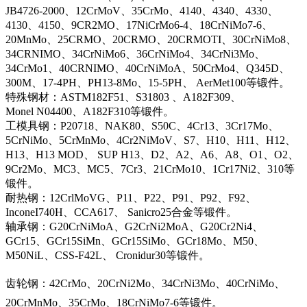
JB4726-2000、12CrMoV、35CrMo、4140、4340、4330、
4130、4150、9CR2MO、17NiCrMo6-4、18CrNiMo7-6、
20MnMo、25CRMO、20CRMO、20CRMOTI、30CrNiMo8、
34CRNIMO、34CrNiMo6、36CrNiMo4、34CrNi3Mo、
34CrMo1、40CRNIMO、40CrNiMoA、50CrMo4、Q345D、
300M、17-4PH、PH13-8Mo、15-5PH、 AerMet100等锻件。
特殊钢材：ASTM182F51、S31803 、A182F309、
Monel N04400、A182F310等锻件。
工模具钢：P20718、NAK80、S50C、4Cr13、3Cr17Mo、
5CrNiMo、5CrMnMo、4Cr2NiMoV、S7、H10、H11、H12、
H13、H13 MOD、 SUP H13、D2、A2、A6、A8、O1、O2、
9Cr2Mo、MC3、MC5、7Cr3、21CrMo10、1Cr17Ni2、310等
锻件。
耐热钢：12CrlMoVG、P11、P22、P91、P92、F92、
InconeI740H、CCA617、 Sanicro25合金等锻件。
轴承钢：G20CrNiMoA、G2CrNi2MoA、G20Cr2Ni4、
GCr15、GCr15SiMn、GCr15SiMo、GCr18Mo、M50、
M50NiL、CSS-F42L、 Cronidur30等锻件。
齿轮钢：42CrMo、20CrNi2Mo、34CrNi3Mo、40CrNiMo、
20CrMnMo、35CrMo、18CrNiMo7-6等锻件。