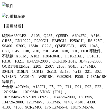
【常用材质】
碳钢:A350LF2、 A105、Q235、Q355D、A694F52、A516-
GR65、EN10222、P280GH、P245GH、P250GH、JIS S25C、
SS400、S20C、16Mn、C22.8、Q345B/C/D、1055、1045、
C50、C45、10#、20#、35#、45#、40#、50#、60＃等锻件。
不锈钢: ASTM、A182、F304/304L、 F316/316L、 F316H、
F310、 F321、JB4728-2000 、OCR18Ni10Ti、JB4728-2000、
OCR17NI12Mo2、2205、2507、2103、904L、254SMD、
304LN、316LN、1CR13、2cr13、3cr13、4cr13、321、302、
W1813N、W2014N、W2018N、W2020N、P550、Cr18Mn18N
等锻件。
合金钢: 42CrMo、A182F1、F5、F9、F11、F91、F92、F22、
12Cr2Mo1、10Cr9Mo1VNbN（F91）、
10Cr9MoW2VNbBN（F92）、JB4726-2000、15CrMo、
JB4726-2000、12CrMoV、35CrMo、4140、4340、4330、
4130、4150、9CR2MO、17NiCrMo6-4、18CrNiMo7-6、