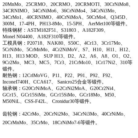
20MnMo、25CRMO、20CRMO、20CRMOTI、30CrNiMo8、
34CRNIMO、34CrNiMo6、36CrNiMo4、34CrNi3Mo、
34CrMo1、40CRNIMO、40CrNiMoA、50CrMo4、Q345D、
300M、17-4PH、PH13-8Mo、15-5PH、 AerMet100等锻件。
特殊钢材：ASTM182F51、S31803 、A182F309、
Monel N04400、A182F310等锻件。
工模具钢：P20718、NAK80、S50C、4Cr13、3Cr17Mo、
5CrNiMo、5CrMnMo、4Cr2NiMoV、S7、H10、H11、H12、
H13、H13 MOD、 SUP H13、D2、A2、A6、A8、O1、O2、
9Cr2Mo、MC3、MC5、7Cr3、21CrMo10、1Cr17Ni2、310等
锻件。
耐热钢：12CrlMoVG、P11、P22、P91、P92、F92、
InconeI740H、CCA617、 Sanicro25合金等锻件。
轴承钢：G20CrNiMoA、G2CrNi2MoA、G20Cr2Ni4、
GCr15、GCr15SiMn、GCr15SiMo、GCr18Mo、M50、
M50NiL、CSS-F42L、 Cronidur30等锻件。
齿轮钢：42CrMo、20CrNi2Mo、34CrNi3Mo、40CrNiMo、
20CrMnMo、35CrMo、18CrNiMo7-6等锻件。