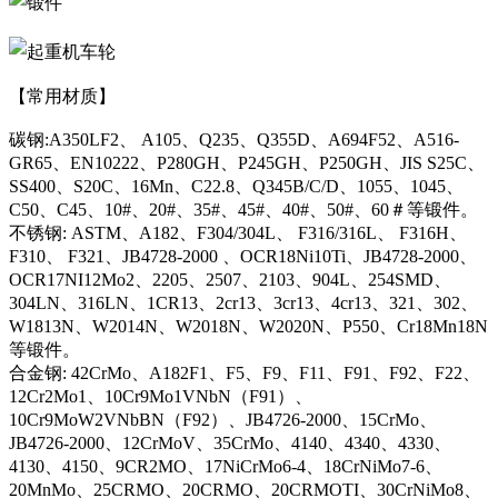
【常用材质】
碳钢:A350LF2、 A105、Q235、Q355D、A694F52、A516-
GR65、EN10222、P280GH、P245GH、P250GH、JIS S25C、
SS400、S20C、16Mn、C22.8、Q345B/C/D、1055、1045、
C50、C45、10#、20#、35#、45#、40#、50#、60＃等锻件。
不锈钢: ASTM、A182、F304/304L、 F316/316L、 F316H、
F310、 F321、JB4728-2000 、OCR18Ni10Ti、JB4728-2000、
OCR17NI12Mo2、2205、2507、2103、904L、254SMD、
304LN、316LN、1CR13、2cr13、3cr13、4cr13、321、302、
W1813N、W2014N、W2018N、W2020N、P550、Cr18Mn18N
等锻件。
合金钢: 42CrMo、A182F1、F5、F9、F11、F91、F92、F22、
12Cr2Mo1、10Cr9Mo1VNbN（F91）、
10Cr9MoW2VNbBN（F92）、JB4726-2000、15CrMo、
JB4726-2000、12CrMoV、35CrMo、4140、4340、4330、
4130、4150、9CR2MO、17NiCrMo6-4、18CrNiMo7-6、
20MnMo、25CRMO、20CRMO、20CRMOTI、30CrNiMo8、