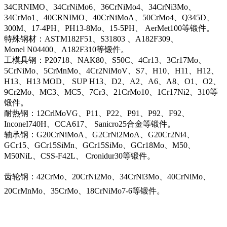
34CRNIMO、34CrNiMo6、36CrNiMo4、34CrNi3Mo、
34CrMo1、40CRNIMO、40CrNiMoA、50CrMo4、Q345D、
300M、17-4PH、PH13-8Mo、15-5PH、 AerMet100等锻件。
特殊钢材：ASTM182F51、S31803 、A182F309、
Monel N04400、A182F310等锻件。
工模具钢：P20718、NAK80、S50C、4Cr13、3Cr17Mo、
5CrNiMo、5CrMnMo、4Cr2NiMoV、S7、H10、H11、H12、
H13、H13 MOD、 SUP H13、D2、A2、A6、A8、O1、O2、
9Cr2Mo、MC3、MC5、7Cr3、21CrMo10、1Cr17Ni2、310等
锻件。
耐热钢：12CrlMoVG、P11、P22、P91、P92、F92、
InconeI740H、CCA617、 Sanicro25合金等锻件。
轴承钢：G20CrNiMoA、G2CrNi2MoA、G20Cr2Ni4、
GCr15、GCr15SiMn、GCr15SiMo、GCr18Mo、M50、
M50NiL、CSS-F42L、 Cronidur30等锻件。
齿轮钢：42CrMo、20CrNi2Mo、34CrNi3Mo、40CrNiMo、
20CrMnMo、35CrMo、18CrNiMo7-6等锻件。