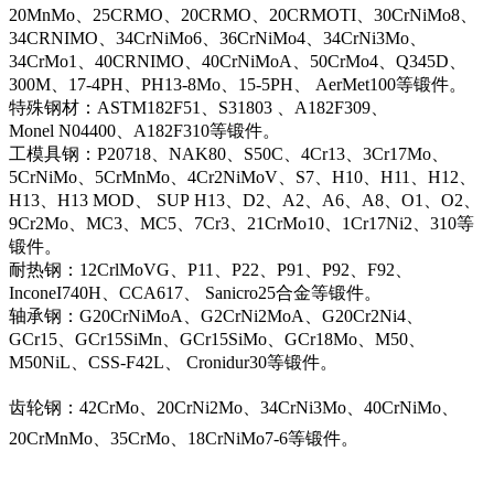
20MnMo、25CRMO、20CRMO、20CRMOTI、30CrNiMo8、
34CRNIMO、34CrNiMo6、36CrNiMo4、34CrNi3Mo、
34CrMo1、40CRNIMO、40CrNiMoA、50CrMo4、Q345D、
300M、17-4PH、PH13-8Mo、15-5PH、 AerMet100等锻件。
特殊钢材：ASTM182F51、S31803 、A182F309、
Monel N04400、A182F310等锻件。
工模具钢：P20718、NAK80、S50C、4Cr13、3Cr17Mo、
5CrNiMo、5CrMnMo、4Cr2NiMoV、S7、H10、H11、H12、
H13、H13 MOD、 SUP H13、D2、A2、A6、A8、O1、O2、
9Cr2Mo、MC3、MC5、7Cr3、21CrMo10、1Cr17Ni2、310等
锻件。
耐热钢：12CrlMoVG、P11、P22、P91、P92、F92、
InconeI740H、CCA617、 Sanicro25合金等锻件。
轴承钢：G20CrNiMoA、G2CrNi2MoA、G20Cr2Ni4、
GCr15、GCr15SiMn、GCr15SiMo、GCr18Mo、M50、
M50NiL、CSS-F42L、 Cronidur30等锻件。
齿轮钢：42CrMo、20CrNi2Mo、34CrNi3Mo、40CrNiMo、
20CrMnMo、35CrMo、18CrNiMo7-6等锻件。