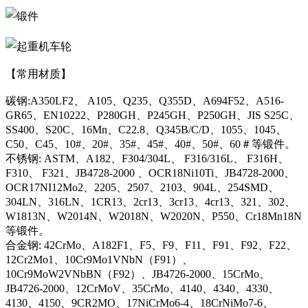
【常用材质】
碳钢:A350LF2、 A105、Q235、Q355D、A694F52、A516-
GR65、EN10222、P280GH、P245GH、P250GH、JIS S25C、
SS400、S20C、16Mn、C22.8、Q345B/C/D、1055、1045、
C50、C45、10#、20#、35#、45#、40#、50#、60＃等锻件。
不锈钢: ASTM、A182、F304/304L、 F316/316L、 F316H、
F310、 F321、JB4728-2000 、OCR18Ni10Ti、JB4728-2000、
OCR17NI12Mo2、2205、2507、2103、904L、254SMD、
304LN、316LN、1CR13、2cr13、3cr13、4cr13、321、302、
W1813N、W2014N、W2018N、W2020N、P550、Cr18Mn18N
等锻件。
合金钢: 42CrMo、A182F1、F5、F9、F11、F91、F92、F22、
12Cr2Mo1、10Cr9Mo1VNbN（F91）、
10Cr9MoW2VNbBN（F92）、JB4726-2000、15CrMo、
JB4726-2000、12CrMoV、35CrMo、4140、4340、4330、
4130、4150、9CR2MO、17NiCrMo6-4、18CrNiMo7-6、