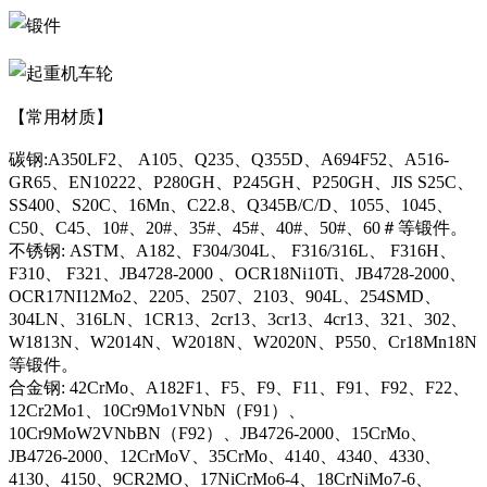
【常用材质】
碳钢:A350LF2、 A105、Q235、Q355D、A694F52、A516-
GR65、EN10222、P280GH、P245GH、P250GH、JIS S25C、
SS400、S20C、16Mn、C22.8、Q345B/C/D、1055、1045、
C50、C45、10#、20#、35#、45#、40#、50#、60＃等锻件。
不锈钢: ASTM、A182、F304/304L、 F316/316L、 F316H、
F310、 F321、JB4728-2000 、OCR18Ni10Ti、JB4728-2000、
OCR17NI12Mo2、2205、2507、2103、904L、254SMD、
304LN、316LN、1CR13、2cr13、3cr13、4cr13、321、302、
W1813N、W2014N、W2018N、W2020N、P550、Cr18Mn18N
等锻件。
合金钢: 42CrMo、A182F1、F5、F9、F11、F91、F92、F22、
12Cr2Mo1、10Cr9Mo1VNbN（F91）、
10Cr9MoW2VNbBN（F92）、JB4726-2000、15CrMo、
JB4726-2000、12CrMoV、35CrMo、4140、4340、4330、
4130、4150、9CR2MO、17NiCrMo6-4、18CrNiMo7-6、