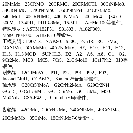
20MnMo、25CRMO、20CRMO、20CRMOTI、30CrNiMo8、
34CRNIMO、34CrNiMo6、36CrNiMo4、34CrNi3Mo、
34CrMo1、40CRNIMO、40CrNiMoA、50CrMo4、Q345D、
300M、17-4PH、PH13-8Mo、15-5PH、 AerMet100等锻件。
特殊钢材：ASTM182F51、S31803 、A182F309、
Monel N04400、A182F310等锻件。
工模具钢：P20718、NAK80、S50C、4Cr13、3Cr17Mo、
5CrNiMo、5CrMnMo、4Cr2NiMoV、S7、H10、H11、H12、
H13、H13 MOD、 SUP H13、D2、A2、A6、A8、O1、O2、
9Cr2Mo、MC3、MC5、7Cr3、21CrMo10、1Cr17Ni2、310等
锻件。
耐热钢：12CrlMoVG、P11、P22、P91、P92、F92、
InconeI740H、CCA617、 Sanicro25合金等锻件。
轴承钢：G20CrNiMoA、G2CrNi2MoA、G20Cr2Ni4、
GCr15、GCr15SiMn、GCr15SiMo、GCr18Mo、M50、
M50NiL、CSS-F42L、 Cronidur30等锻件。
齿轮钢：42CrMo、20CrNi2Mo、34CrNi3Mo、40CrNiMo、
20CrMnMo、35CrMo、18CrNiMo7-6等锻件。