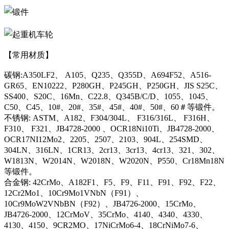
【常用材质】
碳钢:A350LF2、 A105、Q235、Q355D、A694F52、A516-
GR65、EN10222、P280GH、P245GH、P250GH、JIS S25C、
SS400、S20C、16Mn、C22.8、Q345B/C/D、1055、1045、
C50、C45、10#、20#、35#、45#、40#、50#、60＃等锻件。
不锈钢: ASTM、A182、F304/304L、 F316/316L、 F316H、
F310、 F321、JB4728-2000 、OCR18Ni10Ti、JB4728-2000、
OCR17NI12Mo2、2205、2507、2103、904L、254SMD、
304LN、316LN、1CR13、2cr13、3cr13、4cr13、321、302、
W1813N、W2014N、W2018N、W2020N、P550、Cr18Mn18N
等锻件。
合金钢: 42CrMo、A182F1、F5、F9、F11、F91、F92、F22、
12Cr2Mo1、10Cr9Mo1VNbN（F91）、
10Cr9MoW2VNbBN（F92）、JB4726-2000、15CrMo、
JB4726-2000、12CrMoV、35CrMo、4140、4340、4330、
4130、4150、9CR2MO、17NiCrMo6-4、18CrNiMo7-6、