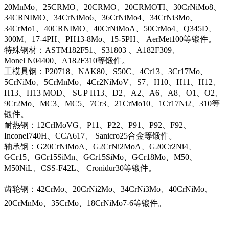
20MnMo、25CRMO、20CRMO、20CRMOTI、30CrNiMo8、
34CRNIMO、34CrNiMo6、36CrNiMo4、34CrNi3Mo、
34CrMo1、40CRNIMO、40CrNiMoA、50CrMo4、Q345D、
300M、17-4PH、PH13-8Mo、15-5PH、 AerMet100等锻件。
特殊钢材：ASTM182F51、S31803 、A182F309、
Monel N04400、A182F310等锻件。
工模具钢：P20718、NAK80、S50C、4Cr13、3Cr17Mo、
5CrNiMo、5CrMnMo、4Cr2NiMoV、S7、H10、H11、H12、
H13、H13 MOD、 SUP H13、D2、A2、A6、A8、O1、O2、
9Cr2Mo、MC3、MC5、7Cr3、21CrMo10、1Cr17Ni2、310等
锻件。
耐热钢：12CrlMoVG、P11、P22、P91、P92、F92、
InconeI740H、CCA617、 Sanicro25合金等锻件。
轴承钢：G20CrNiMoA、G2CrNi2MoA、G20Cr2Ni4、
GCr15、GCr15SiMn、GCr15SiMo、GCr18Mo、M50、
M50NiL、CSS-F42L、 Cronidur30等锻件。
齿轮钢：42CrMo、20CrNi2Mo、34CrNi3Mo、40CrNiMo、
20CrMnMo、35CrMo、18CrNiMo7-6等锻件。