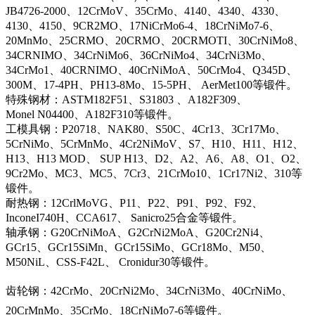
JB4726-2000、12CrMoV、35CrMo、4140、4340、4330、
4130、4150、9CR2MO、17NiCrMo6-4、18CrNiMo7-6、
20MnMo、25CRMO、20CRMO、20CRMOTI、30CrNiMo8、
34CRNIMO、34CrNiMo6、36CrNiMo4、34CrNi3Mo、
34CrMo1、40CRNIMO、40CrNiMoA、50CrMo4、Q345D、
300M、17-4PH、PH13-8Mo、15-5PH、 AerMet100等锻件。
特殊钢材：ASTM182F51、S31803 、A182F309、
Monel N04400、A182F310等锻件。
工模具钢：P20718、NAK80、S50C、4Cr13、3Cr17Mo、
5CrNiMo、5CrMnMo、4Cr2NiMoV、S7、H10、H11、H12、
H13、H13 MOD、 SUP H13、D2、A2、A6、A8、O1、O2、
9Cr2Mo、MC3、MC5、7Cr3、21CrMo10、1Cr17Ni2、310等
锻件。
耐热钢：12CrlMoVG、P11、P22、P91、P92、F92、
InconeI740H、CCA617、 Sanicro25合金等锻件。
轴承钢：G20CrNiMoA、G2CrNi2MoA、G20Cr2Ni4、
GCr15、GCr15SiMn、GCr15SiMo、GCr18Mo、M50、
M50NiL、CSS-F42L、 Cronidur30等锻件。
齿轮钢：42CrMo、20CrNi2Mo、34CrNi3Mo、40CrNiMo、
20CrMnMo、35CrMo、18CrNiMo7-6等锻件。