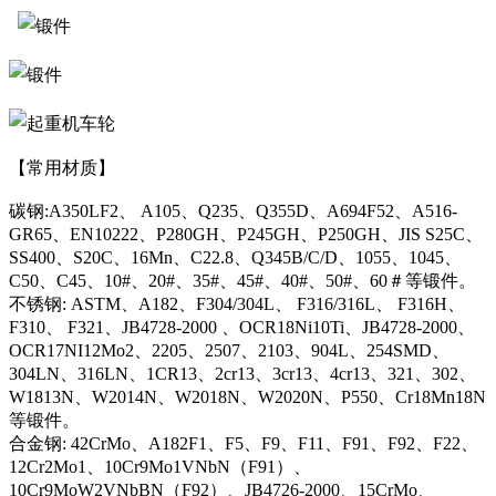
【常用材质】
碳钢:A350LF2、 A105、Q235、Q355D、A694F52、A516-
GR65、EN10222、P280GH、P245GH、P250GH、JIS S25C、
SS400、S20C、16Mn、C22.8、Q345B/C/D、1055、1045、
C50、C45、10#、20#、35#、45#、40#、50#、60＃等锻件。
不锈钢: ASTM、A182、F304/304L、 F316/316L、 F316H、
F310、 F321、JB4728-2000 、OCR18Ni10Ti、JB4728-2000、
OCR17NI12Mo2、2205、2507、2103、904L、254SMD、
304LN、316LN、1CR13、2cr13、3cr13、4cr13、321、302、
W1813N、W2014N、W2018N、W2020N、P550、Cr18Mn18N
等锻件。
合金钢: 42CrMo、A182F1、F5、F9、F11、F91、F92、F22、
12Cr2Mo1、10Cr9Mo1VNbN（F91）、
10Cr9MoW2VNbBN（F92）、JB4726-2000、15CrMo、