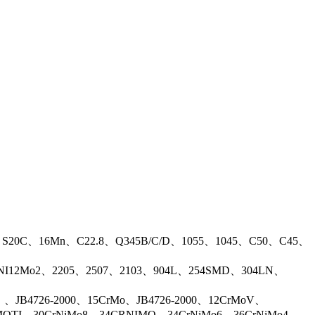
、S20C、16Mn、C22.8、Q345B/C/D、1055、1045、C50、C45、
17NI12Mo2、2205、2507、2103、904L、254SMD、304LN、
B4726-2000、15CrMo、JB4726-2000、12CrMoV、
OTI、30CrNiMo8、34CRNIMO、34CrNiMo6、36CrNiMo4、