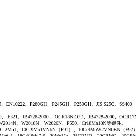
5、EN10222、P280GH、P245GH、P250GH、JIS S25C、SS400
0、 F321、JB4728-2000 、OCR18Ni10Ti、JB4728-2000、OCR
N、W2014N、W2018N、W2020N、P550、Cr18Mn18N等锻件。
r2Mo1、10Cr9Mo1VNbN（F91）、10Cr9MoW2VNbBN（F92）、J
rMo6-4、18CrNiMo7-6、20MnMo、25CRMO、20CRMO、20CRM