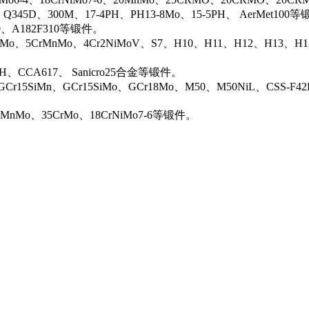
、Q345D、300M、17-4PH、PH13-8Mo、15-5PH、 AerMet100
00、A182F310等锻件。
iMo、5CrMnMo、4Cr2NiMoV、S7、H10、H11、H12、H13、H
0H、CCA617、 Sanicro25合金等锻件。
Cr15SiMn、GCr15SiMo、GCr18Mo、M50、M50NiL、CSS-F42
rMnMo、35CrMo、18CrNiMo7-6等锻件。