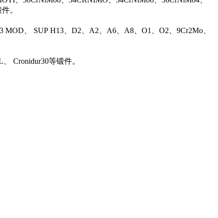
等锻件。
13 MOD、 SUP H13、D2、A2、A6、A8、O1、O2、9Cr2Mo、
L、 Cronidur30等锻件。