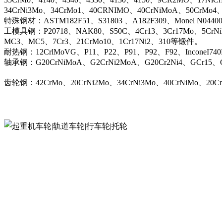
34CrNi3Mo、34CrMo1、40CRNIMO、40CrNiMoA、50CrMo4
特殊钢材：ASTM182F51、S31803 、A182F309、Monel N044
工模具钢：P20718、NAK80、S50C、4Cr13、3Cr17Mo、5CrN
MC3、MC5、7Cr3、21CrMo10、1Cr17Ni2、310等锻件。
耐热钢：12CrlMoVG、P11、P22、P91、P92、F92、InconeI74
轴承钢：G20CrNiMoA、G2CrNi2MoA、G20Cr2Ni4、GCr15、G
齿轮钢：42CrMo、20CrNi2Mo、34CrNi3Mo、40CrNiMo、20C