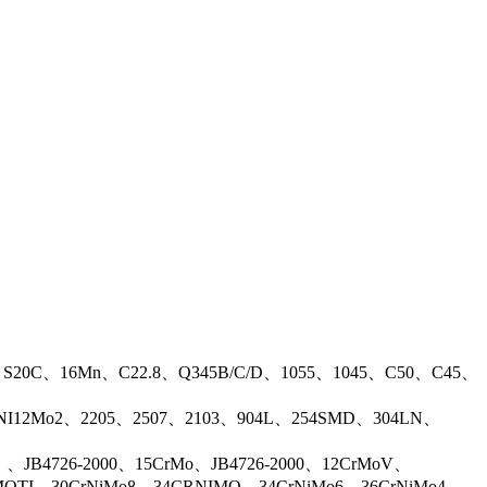
、S20C、16Mn、C22.8、Q345B/C/D、1055、1045、C50、C45、
17NI12Mo2、2205、2507、2103、904L、254SMD、304LN、
B4726-2000、15CrMo、JB4726-2000、12CrMoV、
OTI、30CrNiMo8、34CRNIMO、34CrNiMo6、36CrNiMo4、