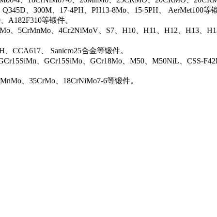
、Q345D、300M、17-4PH、PH13-8Mo、15-5PH、 AerMet100
00、A182F310等锻件。
iMo、5CrMnMo、4Cr2NiMoV、S7、H10、H11、H12、H13、H
0H、CCA617、 Sanicro25合金等锻件。
Cr15SiMn、GCr15SiMo、GCr18Mo、M50、M50NiL、CSS-F42
rMnMo、35CrMo、18CrNiMo7-6等锻件。