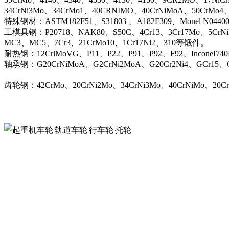
34CrNi3Mo、34CrMo1、40CRNIMO、40CrNiMoA、50CrMo4
特殊钢材：ASTM182F51、S31803 、A182F309、Monel N044
工模具钢：P20718、NAK80、S50C、4Cr13、3Cr17Mo、5CrN
MC3、MC5、7Cr3、21CrMo10、1Cr17Ni2、310等锻件。
耐热钢：12CrlMoVG、P11、P22、P91、P92、F92、InconeI74
轴承钢：G20CrNiMoA、G2CrNi2MoA、G20Cr2Ni4、GCr15、G
齿轮钢：42CrMo、20CrNi2Mo、34CrNi3Mo、40CrNiMo、20C