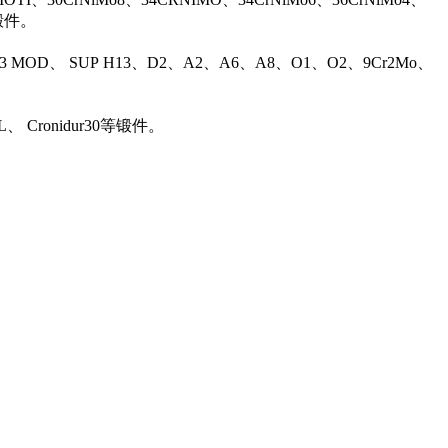
等锻件。
13 MOD、 SUP H13、D2、A2、A6、A8、O1、O2、9Cr2Mo、
L、 Cronidur30等锻件。