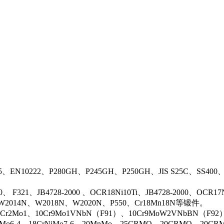
5、EN10222、P280GH、P245GH、P250GH、JIS S25C、SS400
0、 F321、JB4728-2000 、OCR18Ni10Ti、JB4728-2000、OCR
N、W2014N、W2018N、W2020N、P550、Cr18Mn18N等锻件。
r2Mo1、10Cr9Mo1VNbN（F91）、10Cr9MoW2VNbBN（F92）、J
rMo6-4、18CrNiMo7-6、20MnMo、25CRMO、20CRMO、20CRM