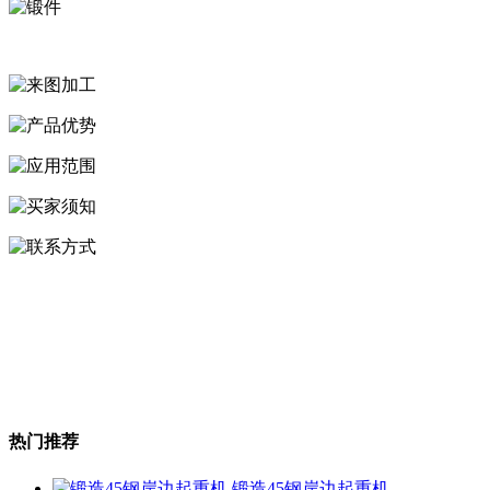
热门推荐
锻造45钢岸边起重机