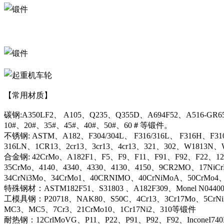
【常用材质】
碳钢:A350LF2、 A105、Q235、Q355D、A694F52、A516-GR6
10#、20#、35#、45#、40#、50#、60＃等锻件。
不锈钢: ASTM、A182、F304/304L、 F316/316L、 F316H、F31
316LN、1CR13、2cr13、3cr13、4cr13、321、302、W1813
合金钢: 42CrMo、A182F1、F5、F9、F11、F91、F92、F22、12C
35CrMo、4140、4340、4330、4130、4150、9CR2MO、17NiC
34CrNi3Mo、34CrMo1、40CRNIMO、40CrNiMoA、50CrMo4
特殊钢材：ASTM182F51、S31803 、A182F309、Monel N044
工模具钢：P20718、NAK80、S50C、4Cr13、3Cr17Mo、5CrN
MC3、MC5、7Cr3、21CrMo10、1Cr17Ni2、310等锻件
耐热钢：12CrlMoVG、P11、P22、P91、P92、F92、InconeI74