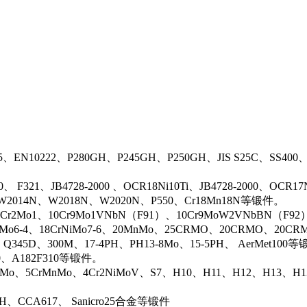
5、EN10222、P280GH、P245GH、P250GH、JIS S25C、SS400
0、 F321、JB4728-2000 、OCR18Ni10Ti、JB4728-2000、OCR
N、W2014N、W2018N、W2020N、P550、Cr18Mn18N等锻件。
r2Mo1、10Cr9Mo1VNbN（F91）、10Cr9MoW2VNbBN（F92）、J
rMo6-4、18CrNiMo7-6、20MnMo、25CRMO、20CRMO、20CRM
、Q345D、300M、17-4PH、PH13-8Mo、15-5PH、 AerMet100
00、A182F310等锻件。
iMo、5CrMnMo、4Cr2NiMoV、S7、H10、H11、H12、H13、H
0H、CCA617、 Sanicro25合金等锻件