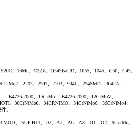
、S20C、16Mn、C22.8、Q345B/C/D、1055、1045、C50、C45、
17NI12Mo2、2205、2507、2103、904L、254SMD、304LN、
B4726-2000、15CrMo、JB4726-2000、12CrMoV、
OTI、30CrNiMo8、34CRNIMO、34CrNiMo6、36CrNiMo4、
等锻件。
13 MOD、 SUP H13、D2、A2、A6、A8、O1、O2、9Cr2Mo、