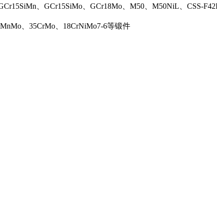
r15SiMn、GCr15SiMo、GCr18Mo、M50、M50NiL、CSS-F42L
rMnMo、35CrMo、18CrNiMo7-6等锻件