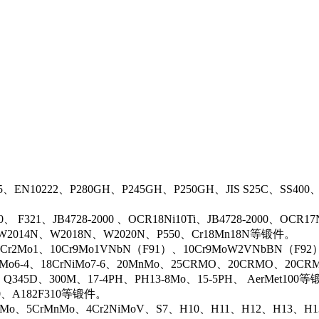
5、EN10222、P280GH、P245GH、P250GH、JIS S25C、SS400
0、 F321、JB4728-2000 、OCR18Ni10Ti、JB4728-2000、OCR
N、W2014N、W2018N、W2020N、P550、Cr18Mn18N等锻件。
r2Mo1、10Cr9Mo1VNbN（F91）、10Cr9MoW2VNbBN（F92）、J
rMo6-4、18CrNiMo7-6、20MnMo、25CRMO、20CRMO、20CRM
、Q345D、300M、17-4PH、PH13-8Mo、15-5PH、 AerMet100
00、A182F310等锻件。
iMo、5CrMnMo、4Cr2NiMoV、S7、H10、H11、H12、H13、H