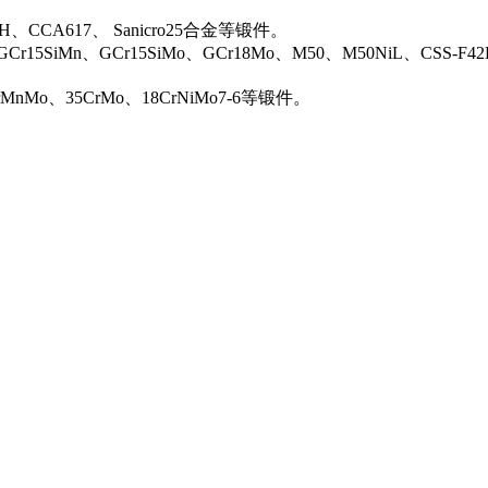
0H、CCA617、 Sanicro25合金等锻件。
Cr15SiMn、GCr15SiMo、GCr18Mo、M50、M50NiL、CSS-F42
rMnMo、35CrMo、18CrNiMo7-6等锻件。