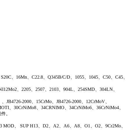
、S20C、16Mn、C22.8、Q345B/C/D、1055、1045、C50、C45、
17NI12Mo2、2205、2507、2103、904L、254SMD、304LN、
B4726-2000、15CrMo、JB4726-2000、12CrMoV、
OTI、30CrNiMo8、34CRNIMO、34CrNiMo6、36CrNiMo4、
等锻件。
13 MOD、 SUP H13、D2、A2、A6、A8、O1、O2、9Cr2Mo、