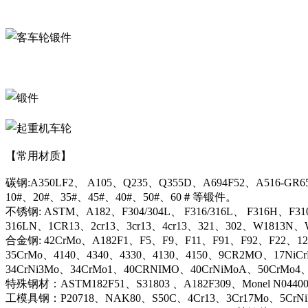
【常用材质】
碳钢:A350LF2、 A105、Q235、Q355D、A694F52、A516-GR6
10#、20#、35#、45#、40#、50#、60＃等锻件。
不锈钢: ASTM、A182、F304/304L、 F316/316L、 F316H、F31
316LN、1CR13、2cr13、3cr13、4cr13、321、302、W1813
合金钢: 42CrMo、A182F1、F5、F9、F11、F91、F92、F22、12C
35CrMo、4140、4340、4330、4130、4150、9CR2MO、17NiC
34CrNi3Mo、34CrMo1、40CRNIMO、40CrNiMoA、50CrMo4
特殊钢材：ASTM182F51、S31803 、A182F309、Monel N044
工模具钢：P20718、NAK80、S50C、4Cr13、3Cr17Mo、5CrN