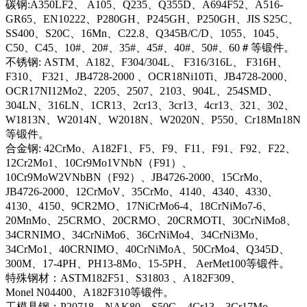
碳钢:A350LF2、 A105、Q235、Q355D、A694F52、A516-
GR65、EN10222、P280GH、P245GH、P250GH、JIS S25C、
SS400、S20C、16Mn、C22.8、Q345B/C/D、1055、1045、
C50、C45、10#、20#、35#、45#、40#、50#、60＃等锻件。
不锈钢: ASTM、A182、F304/304L、 F316/316L、 F316H、
F310、 F321、JB4728-2000 、OCR18Ni10Ti、JB4728-2000、
OCR17NI12Mo2、2205、2507、2103、904L、254SMD、
304LN、316LN、1CR13、2cr13、3cr13、4cr13、321、302、
W1813N、W2014N、W2018N、W2020N、P550、Cr18Mn18N
等锻件。
合金钢: 42CrMo、A182F1、F5、F9、F11、F91、F92、F22、
12Cr2Mo1、10Cr9Mo1VNbN（F91）、
10Cr9MoW2VNbBN（F92）、JB4726-2000、15CrMo、
JB4726-2000、12CrMoV、35CrMo、4140、4340、4330、
4130、4150、9CR2MO、17NiCrMo6-4、18CrNiMo7-6、
20MnMo、25CRMO、20CRMO、20CRMOTI、30CrNiMo8、
34CRNIMO、34CrNiMo6、36CrNiMo4、34CrNi3Mo、
34CrMo1、40CRNIMO、40CrNiMoA、50CrMo4、Q345D、
300M、17-4PH、PH13-8Mo、15-5PH、 AerMet100等锻件。
特殊钢材：ASTM182F51、S31803 、A182F309、
Monel N04400、A182F310等锻件。
工模具钢：P20718、NAK80、S50C、4Cr13、3Cr17Mo、