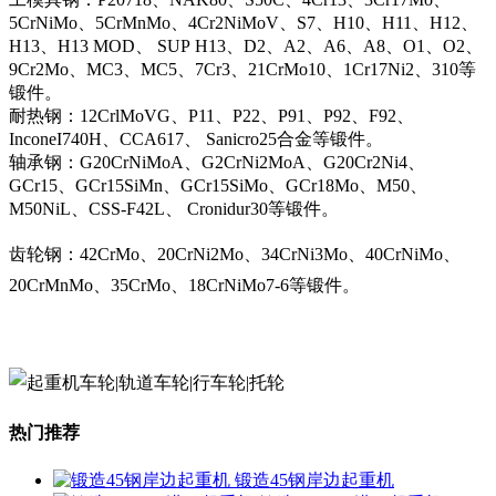
5CrNiMo、5CrMnMo、4Cr2NiMoV、S7、H10、H11、H12、
H13、H13 MOD、 SUP H13、D2、A2、A6、A8、O1、O2、
9Cr2Mo、MC3、MC5、7Cr3、21CrMo10、1Cr17Ni2、310等
锻件。
耐热钢：12CrlMoVG、P11、P22、P91、P92、F92、
InconeI740H、CCA617、 Sanicro25合金等锻件。
轴承钢：G20CrNiMoA、G2CrNi2MoA、G20Cr2Ni4、
GCr15、GCr15SiMn、GCr15SiMo、GCr18Mo、M50、
M50NiL、CSS-F42L、 Cronidur30等锻件。
齿轮钢：42CrMo、20CrNi2Mo、34CrNi3Mo、40CrNiMo、
20CrMnMo、35CrMo、18CrNiMo7-6等锻件。
热门推荐
锻造45钢岸边起重机