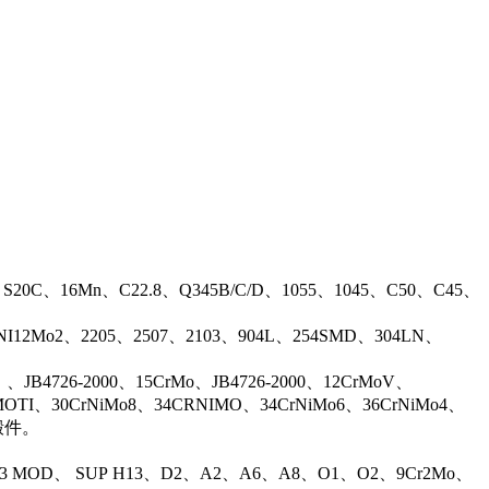
、S20C、16Mn、C22.8、Q345B/C/D、1055、1045、C50、C45、
17NI12Mo2、2205、2507、2103、904L、254SMD、304LN、
B4726-2000、15CrMo、JB4726-2000、12CrMoV、
OTI、30CrNiMo8、34CRNIMO、34CrNiMo6、36CrNiMo4、
等锻件。
13 MOD、 SUP H13、D2、A2、A6、A8、O1、O2、9Cr2Mo、