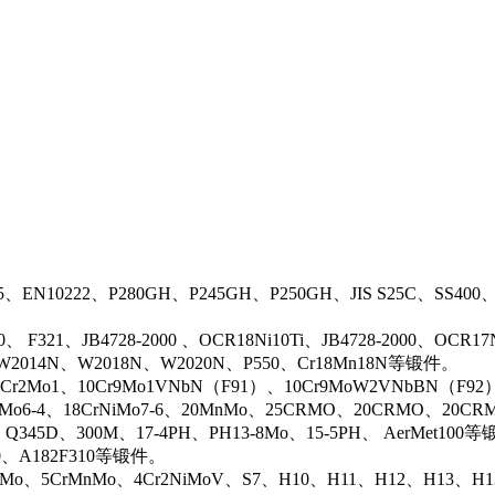
5、EN10222、P280GH、P245GH、P250GH、JIS S25C、SS400
0、 F321、JB4728-2000 、OCR18Ni10Ti、JB4728-2000、OCR
N、W2014N、W2018N、W2020N、P550、Cr18Mn18N等锻件。
r2Mo1、10Cr9Mo1VNbN（F91）、10Cr9MoW2VNbBN（F92）、J
rMo6-4、18CrNiMo7-6、20MnMo、25CRMO、20CRMO、20CRM
、Q345D、300M、17-4PH、PH13-8Mo、15-5PH、 AerMet100
00、A182F310等锻件。
iMo、5CrMnMo、4Cr2NiMoV、S7、H10、H11、H12、H13、H