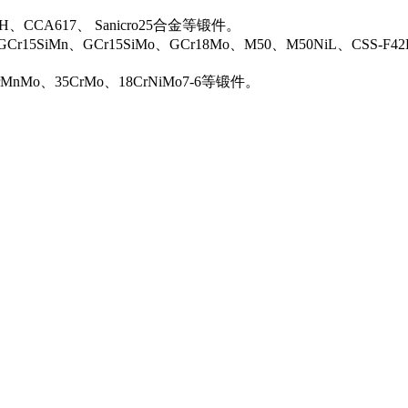
0H、CCA617、 Sanicro25合金等锻件。
Cr15SiMn、GCr15SiMo、GCr18Mo、M50、M50NiL、CSS-F42
rMnMo、35CrMo、18CrNiMo7-6等锻件。