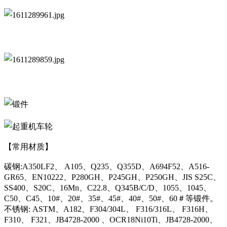
【常用材质】
碳钢:A350LF2、 A105、Q235、Q355D、A694F52、A516-
GR65、EN10222、P280GH、P245GH、P250GH、JIS S25C、
SS400、S20C、16Mn、C22.8、Q345B/C/D、1055、1045、
C50、C45、10#、20#、35#、45#、40#、50#、60＃等锻件。
不锈钢: ASTM、A182、F304/304L、 F316/316L、 F316H、
F310、 F321、JB4728-2000 、OCR18Ni10Ti、JB4728-2000、