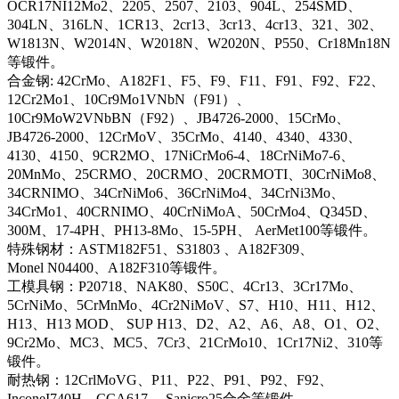
OCR17NI12Mo2、2205、2507、2103、904L、254SMD、
304LN、316LN、1CR13、2cr13、3cr13、4cr13、321、302、
W1813N、W2014N、W2018N、W2020N、P550、Cr18Mn18N
等锻件。
合金钢: 42CrMo、A182F1、F5、F9、F11、F91、F92、F22、
12Cr2Mo1、10Cr9Mo1VNbN（F91）、
10Cr9MoW2VNbBN（F92）、JB4726-2000、15CrMo、
JB4726-2000、12CrMoV、35CrMo、4140、4340、4330、
4130、4150、9CR2MO、17NiCrMo6-4、18CrNiMo7-6、
20MnMo、25CRMO、20CRMO、20CRMOTI、30CrNiMo8、
34CRNIMO、34CrNiMo6、36CrNiMo4、34CrNi3Mo、
34CrMo1、40CRNIMO、40CrNiMoA、50CrMo4、Q345D、
300M、17-4PH、PH13-8Mo、15-5PH、 AerMet100等锻件。
特殊钢材：ASTM182F51、S31803 、A182F309、
Monel N04400、A182F310等锻件。
工模具钢：P20718、NAK80、S50C、4Cr13、3Cr17Mo、
5CrNiMo、5CrMnMo、4Cr2NiMoV、S7、H10、H11、H12、
H13、H13 MOD、 SUP H13、D2、A2、A6、A8、O1、O2、
9Cr2Mo、MC3、MC5、7Cr3、21CrMo10、1Cr17Ni2、310等
锻件。
耐热钢：12CrlMoVG、P11、P22、P91、P92、F92、
InconeI740H、CCA617、 Sanicro25合金等锻件。