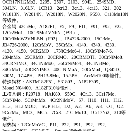
OCR17NI12Mo2、2205、2507、2103、904L、254SMD、
304LN、316LN、1CR13、2cr13、3cr13、4cr13、321、302、
W1813N、W2014N、W2018N、W2020N、P550、Cr18Mn18N
等锻件。
合金钢: 42CrMo、A182F1、F5、F9、F11、F91、F92、F22、
12Cr2Mo1、10Cr9Mo1VNbN（F91）、
10Cr9MoW2VNbBN（F92）、JB4726-2000、15CrMo、
JB4726-2000、12CrMoV、35CrMo、4140、4340、4330、
4130、4150、9CR2MO、17NiCrMo6-4、18CrNiMo7-6、
20MnMo、25CRMO、20CRMO、20CRMOTI、30CrNiMo8、
34CRNIMO、34CrNiMo6、36CrNiMo4、34CrNi3Mo、
34CrMo1、40CRNIMO、40CrNiMoA、50CrMo4、Q345D、
300M、17-4PH、PH13-8Mo、15-5PH、 AerMet100等锻件。
特殊钢材：ASTM182F51、S31803 、A182F309、
Monel N04400、A182F310等锻件。
工模具钢：P20718、NAK80、S50C、4Cr13、3Cr17Mo、
5CrNiMo、5CrMnMo、4Cr2NiMoV、S7、H10、H11、H12、
H13、H13 MOD、 SUP H13、D2、A2、A6、A8、O1、O2、
9Cr2Mo、MC3、MC5、7Cr3、21CrMo10、1Cr17Ni2、310等
锻件。
耐热钢：12CrlMoVG、P11、P22、P91、P92、F92、
InconeI740H、CCA617、 Sanicro25合金等锻件。