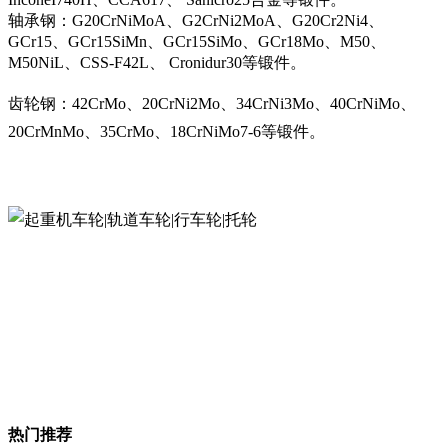
轴承钢：G20CrNiMoA、G2CrNi2MoA、G20Cr2Ni4、
GCr15、GCr15SiMn、GCr15SiMo、GCr18Mo、M50、
M50NiL、CSS-F42L、 Cronidur30等锻件。
齿轮钢：42CrMo、20CrNi2Mo、34CrNi3Mo、40CrNiMo、
20CrMnMo、35CrMo、18CrNiMo7-6等锻件。
热门推荐