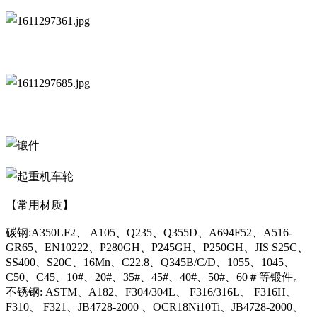
【常用材质】
碳钢:A350LF2、 A105、Q235、Q355D、A694F52、A516-
GR65、EN10222、P280GH、P245GH、P250GH、JIS S25C、
SS400、S20C、16Mn、C22.8、Q345B/C/D、1055、1045、
C50、C45、10#、20#、35#、45#、40#、50#、60＃等锻件。
不锈钢: ASTM、A182、F304/304L、 F316/316L、 F316H、
F310、 F321、JB4728-2000 、OCR18Ni10Ti、JB4728-2000、