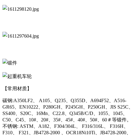
【常用材质】
碳钢:A350LF2、 A105、Q235、Q355D、A694F52、A516-
GR65、EN10222、P280GH、P245GH、P250GH、JIS S25C、
SS400、S20C、16Mn、C22.8、Q345B/C/D、1055、1045、
C50、C45、10#、20#、35#、45#、40#、50#、60＃等锻件。
不锈钢: ASTM、A182、F304/304L、 F316/316L、 F316H、
F310、 F321、JB4728-2000 、OCR18Ni10Ti、JB4728-2000、