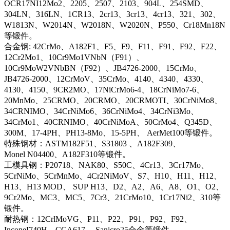
OCR17NI12Mo2、2205、2507、2103、904L、254SMD、
304LN、316LN、1CR13、2cr13、3cr13、4cr13、321、302、
W1813N、W2014N、W2018N、W2020N、P550、Cr18Mn18N
等锻件。
合金钢: 42CrMo、A182F1、F5、F9、F11、F91、F92、F22、
12Cr2Mo1、10Cr9Mo1VNbN（F91）、
10Cr9MoW2VNbBN（F92）、JB4726-2000、15CrMo、
JB4726-2000、12CrMoV、35CrMo、4140、4340、4330、
4130、4150、9CR2MO、17NiCrMo6-4、18CrNiMo7-6、
20MnMo、25CRMO、20CRMO、20CRMOTI、30CrNiMo8、
34CRNIMO、34CrNiMo6、36CrNiMo4、34CrNi3Mo、
34CrMo1、40CRNIMO、40CrNiMoA、50CrMo4、Q345D、
300M、17-4PH、PH13-8Mo、15-5PH、 AerMet100等锻件。
特殊钢材：ASTM182F51、S31803 、A182F309、
Monel N04400、A182F310等锻件。
工模具钢：P20718、NAK80、S50C、4Cr13、3Cr17Mo、
5CrNiMo、5CrMnMo、4Cr2NiMoV、S7、H10、H11、H12、
H13、H13 MOD、 SUP H13、D2、A2、A6、A8、O1、O2、
9Cr2Mo、MC3、MC5、7Cr3、21CrMo10、1Cr17Ni2、310等
锻件。
耐热钢：12CrlMoVG、P11、P22、P91、P92、F92、
InconeI740H、CCA617、 Sanicro25合金等锻件。