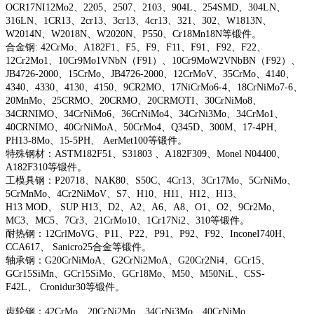
OCR17NI12Mo2、2205、2507、2103、904L、254SMD、304LN、
316LN、1CR13、2cr13、3cr13、4cr13、321、302、W1813N、
W2014N、W2018N、W2020N、P550、Cr18Mn18N等锻件。
合金钢: 42CrMo、A182F1、F5、F9、F11、F91、F92、F22、
12Cr2Mo1、10Cr9Mo1VNbN（F91）、10Cr9MoW2VNbBN（F92）、
JB4726-2000、15CrMo、JB4726-2000、12CrMoV、35CrMo、4140、
4340、4330、4130、4150、9CR2MO、17NiCrMo6-4、18CrNiMo7-6、
20MnMo、25CRMO、20CRMO、20CRMOTI、30CrNiMo8、
34CRNIMO、34CrNiMo6、36CrNiMo4、34CrNi3Mo、34CrMo1、
40CRNIMO、40CrNiMoA、50CrMo4、Q345D、300M、17-4PH、
PH13-8Mo、15-5PH、 AerMet100等锻件。
特殊钢材：ASTM182F51、S31803 、A182F309、Monel N04400、
A182F310等锻件。
工模具钢：P20718、NAK80、S50C、4Cr13、3Cr17Mo、5CrNiMo、
5CrMnMo、4Cr2NiMoV、S7、H10、H11、H12、H13、
H13 MOD、 SUP H13、D2、A2、A6、A8、O1、O2、9Cr2Mo、
MC3、MC5、7Cr3、21CrMo10、1Cr17Ni2、310等锻件。
耐热钢：12CrlMoVG、P11、P22、P91、P92、F92、InconeI740H、
CCA617、 Sanicro25合金等锻件。
轴承钢：G20CrNiMoA、G2CrNi2MoA、G20Cr2Ni4、GCr15、
GCr15SiMn、GCr15SiMo、GCr18Mo、M50、M50NiL、CSS-
F42L、 Cronidur30等锻件。
齿轮钢：42CrMo、20CrNi2Mo、34CrNi3Mo、40CrNiMo、